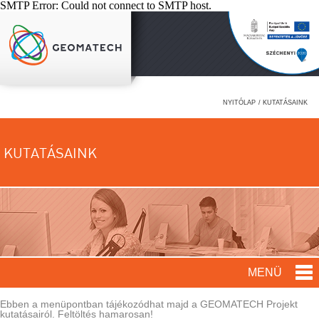
SMTP Error: Could not connect to SMTP host.
Élmény a tanulás
NYITÓLAP
/ KUTATÁSAINK
KUTATÁSAINK
MENÜ
Ebben a menüpontban tájékozódhat majd a GEOMATECH Projekt
kutatásairól. Feltöltés hamarosan!